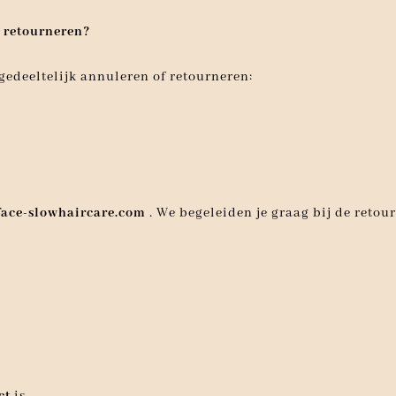
k retourneren?
f gedeeltelijk annuleren of retourneren:
ace-slowhaircare.com
. We begeleiden je graag bij de reto
ct
is,