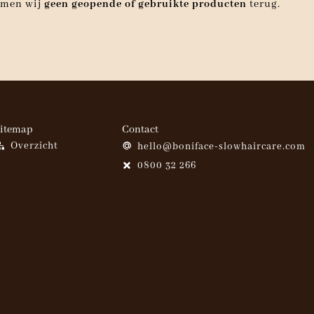
emen wij
geen geopende of gebruikte producten
terug.
itemap
Contact
Overzicht
hello@boniface-slowhaircare.com
0800 32 266