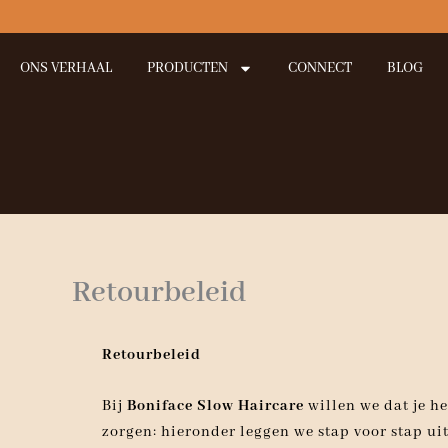
Ga
naar
de
ONS VERHAAL
PRODUCTEN
CONNECT
BLOG
inhoud
Retourbeleid
Retourbeleid
Bij
Boniface Slow Haircare
willen we dat je he
zorgen: hieronder leggen we stap voor stap uit