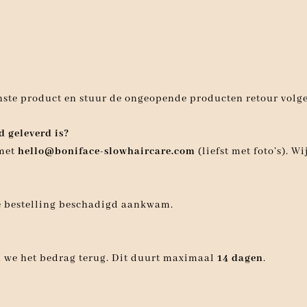
enste product en stuur de ongeopende producten retour volg
d geleverd is?
 met
hello@boniface-slowhaircare.com
(liefst met foto’s). 
je bestelling beschadigd aankwam.
en we het bedrag terug. Dit duurt maximaal
14 dagen
.