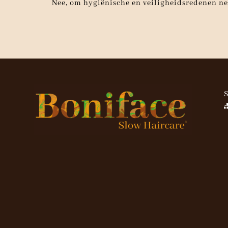
Nee, om hygiënische en veiligheidsredenen n
S