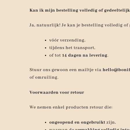
Kan ik mijn bestelling volledig of gedeeltelij
Ja, natuurlijk! Je kan je bestelling volledig o
vóór verzending,
tijdens het transport,
of tot
14 dagen na levering
.
Stuur ons gewoon een mailtje via
hello@bonif
of omruiling.
Voorwaarden voor retour
We nemen enkel producten retour die:
ongeopend en ongebruikt
zijn,
waarvan de
verpakking volledig inta