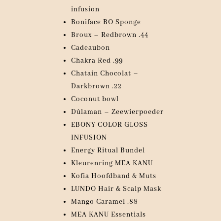
infusion
Boniface BO Sponge
Broux – Redbrown .44
Cadeaubon
Chakra Red .99
Chatain Chocolat –
Darkbrown .22
Coconut bowl
Dùlaman – Zeewierpoeder
EBONY COLOR GLOSS
INFUSION
Energy Ritual Bundel
Kleurenring MEA KANU
Kofia Hoofdband & Muts
LUNDO Hair & Scalp Mask
Mango Caramel .88
MEA KANU Essentials