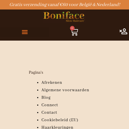
Ga
Gratis verzending vanaf €60 voor België & Nederland!
naar
de
inhoud
0
Winkelwagen
Pagina's
Afrekenen
Algemene voorwaarden
Blog
Connect
Contact
Cookiebeleid (EU)
Haarkleuringen