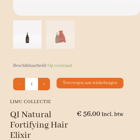
QI
Beschikbaarheid:
Op voorraad
Natural
Fortifying
Toevoegen aan winkelwagen
-
+
Hair
Elixir
aantal
LIMU COLLECTIE
QI Natural
€
56,00
Incl. btw
Fortifying Hair
Elixir