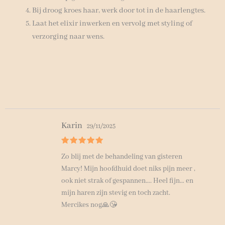
Bij droog kroes haar, werk door tot in de haarlengtes.
Laat het elixir inwerken en vervolg met styling of
verzorging naar wens.
Karin
29/11/2025
Beoordeel
Zo blij met de behandeling van gisteren
d met
5
van 5
Marcy! Mijn hoofdhuid doet niks pijn meer ,
ook niet strak of gespannen…. Heel fijn… en
mijn haren zijn stevig en toch zacht.
Mercikes nog🙏😘